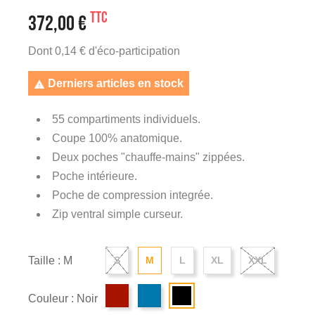
TTC
372,00 €
Dont 0,14 € d'éco-participation
Derniers articles en stock

55 compartiments individuels.
Coupe 100% anatomique.
Deux poches "chauffe-mains" zippées.
Poche intérieure.
Poche de compression integrée.
Zip ventral simple curseur.
Taille : M
S
M
L
XL
XXL
Couleur : Noir