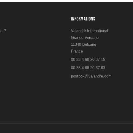
INFORMATIONS
s ?
Valandré International
Grande Versane
11340 Belcaire
France
00 33 4 68 20 37 15
s
00 33 4 68 20 37 63
postbox@valandre.com