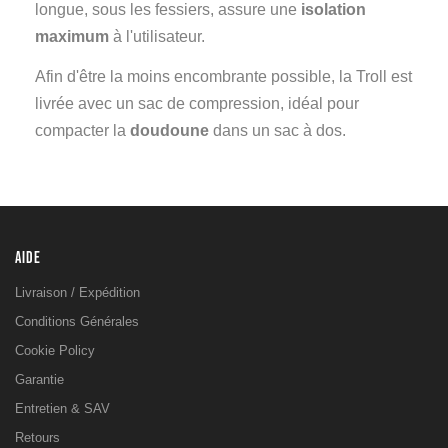
longue, sous les fessiers, assure une
isolation
maximum
à l'utilisateur.
Afin d'être la moins encombrante possible, la Troll est
livrée avec un sac de compression, idéal pour
compacter la
doudoune
dans un sac à dos.
AIDE
Livraison / Expédition
Conditions Générales
Cookie Policy
Garantie
Entretien & SAV
Retours