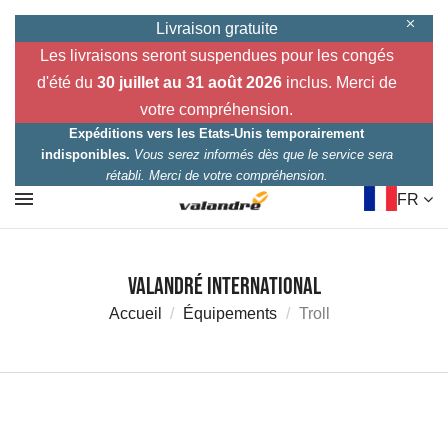
Livraison gratuite
Les livraisons seront suspendues pour les congés
d'été du
30 juillet au 31 août 2026
inclus. Merci de
votre compréhension.
Expéditions vers les Etats-Unis temporairement
indisponibles.
Vous serez informés dès que le service sera
rétabli. Merci de votre compréhension.
FR
Valandré International
Accueil
Équipements
Troll