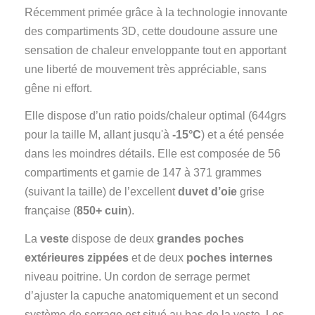
Récemment primée grâce à la technologie innovante
des compartiments 3D, cette doudoune assure une
sensation de chaleur enveloppante tout en apportant
une liberté de mouvement très appréciable, sans
gêne ni effort.
Elle dispose d’un ratio poids/chaleur optimal (644grs
pour la taille M, allant jusqu'à
-15°C
) et a été pensée
dans les moindres détails. Elle est composée de 56
compartiments et garnie de 147 à 371 grammes
(suivant la taille) de l’excellent
duvet d’oie
grise
française (
850+ cuin
).
La
veste
dispose de deux
grandes poches
extérieures zippées
et de deux
poches internes
niveau poitrine. Un cordon de serrage permet
d’ajuster la capuche anatomiquement et un second
système de serrage est situé au bas de la veste. Les