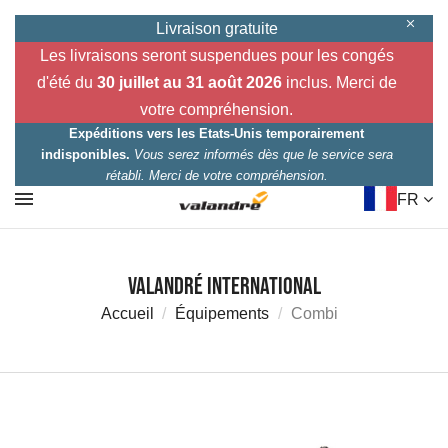
Livraison gratuite
Les livraisons seront suspendues pour les congés
d'été du
30 juillet au 31 août 2026
inclus. Merci de
votre compréhension.
Expéditions vers les Etats-Unis temporairement
indisponibles.
Vous serez informés dès que le service sera
rétabli. Merci de votre compréhension.
FR
Valandré International
Accueil
Équipements
Combi