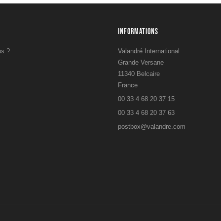
INFORMATIONS
s ?
Valandré International
Grande Versane
11340 Belcaire
France
00 33 4 68 20 37 15
s
00 33 4 68 20 37 63
postbox@valandre.com