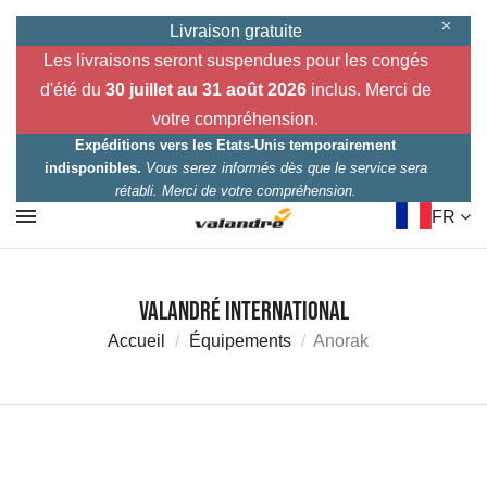
Livraison gratuite
Les livraisons seront suspendues pour les congés
d'été du
30 juillet au 31 août 2026
inclus. Merci de
votre compréhension.
Expéditions vers les Etats-Unis temporairement
indisponibles.
Vous serez informés dès que le service sera
rétabli. Merci de votre compréhension.
FR
Valandré International
Accueil
Équipements
Anorak