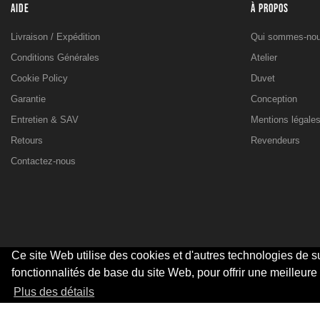
AIDE
À PROPOS
Livraison / Expédition
Qui sommes-nou
Conditions Générales
Atelier
Cookie Policy
Duvet
Garantie
Conception
Entretien & SAV
Mentions légale
Retours
Revendeurs
Contactez-nous
Ce site Web utilise des cookies et d'autres technologies de su
fonctionnalités de base du site Web, pour offrir une meilleure
© 2026 - SARL Valandre
Plus des détails