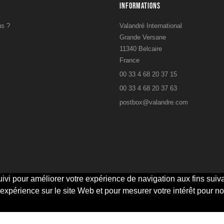
INFORMATIONS
s ?
Valandré International
Grande Versane
11340 Belcaire
France
00 33 4 68 20 37 15
s
00 33 4 68 20 37 63
postbox@valandre.com
ivi pour améliorer votre expérience de navigation aux fins suiva
 expérience sur le site Web et pour mesurer votre intérêt pour no