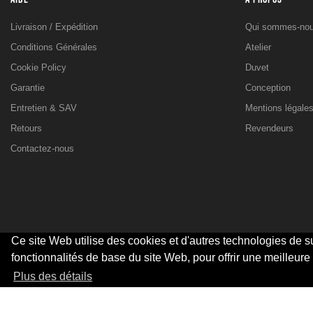
Livraison / Expédition
Qui sommes-nou
Conditions Générales
Atelier
Cookie Policy
Duvet
Garantie
Conception
Entretien & SAV
Mentions légale
Retours
Revendeurs
Contactez-nous
Ce site Web utilise des cookies et d'autres technologies de su
fonctionnalités de base du site Web, pour offrir une meilleure
© 2026 - SARL Valandre
Plus des détails