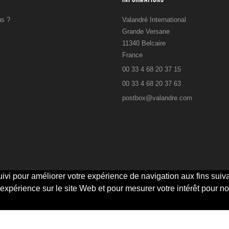
s ?
Valandré International
Grande Versane
11340 Belcaire
France
00 33 4 68 20 37 15
s
00 33 4 68 20 37 63
postbox@valandre.com
ivi pour améliorer votre expérience de navigation aux fins suiva
 expérience sur le site Web et pour mesurer votre intérêt pour no