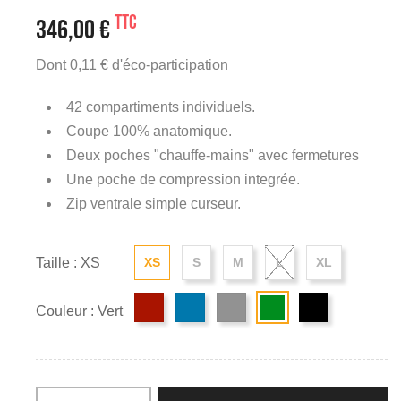
TTC
346,00 €
Dont 0,11 € d'éco-participation
42 compartiments individuels.
Coupe 100% anatomique.
Deux poches "chauffe-mains" avec fermetures
Une poche de compression integrée.
Zip ventrale simple curseur.
Taille : XS
XS
S
M
L
XL
Couleur : Vert